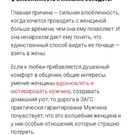
Главная причина — сильная влюбленность,
когда хочется проводить с женщиной
больше времени, чем она ему позволяет. И
она ненароком дает ему понять, что
единственный способ видеть ее почаще —
взять в жены.
Если к любви прибавляется душевный
комфорт в общении, общие интересы,
умение женщины
вдохновлять и
мотивировать мужчину
, создавать
домашний уют, то дорога в ЗАГС
практически гарантирована. Мужчина
почувствует, что это волшебная женщина и
у них особые отношения, которые страшно
потерять.