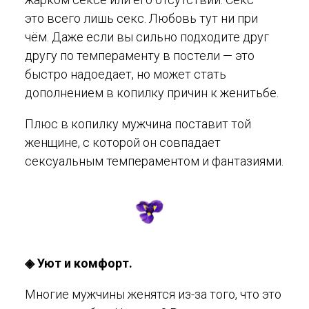
это всего лишь секс. Любовь тут ни при
чём. Даже если вы сильно подходите друг
другу по темпераменту в постели — это
быстро надоедает, но может стать
дополнением в копилку причин к женитьбе.
Плюс в копилку мужчина поставит той
женщине, с которой он совпадает
сексуальным темпераментом и фантазиями.
◈ Уют и комфорт.
Многие мужчины женятся из-за того, что это