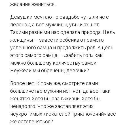
желания жениться.
Девушки мечтают о свадьбе чуть ли не с
пеленок, а вот мужчины, увы и ах, нет.
Такими разными нас сделала природа. Цель
женщины — завести ребёнка от самого
успешного самца и продолжить род. А цель
этого самого самца — «забить гол» как
можно большему количеству самок.
Неужели мы обречены, девочки?
Вовсе нет. К тому же, смотрите сами:
большинство мужчин нет-нет, да всё-таки
женятся. Хотя бы раз в жизни. Хотя бы
ненадолго. Что же заставляет этих
неукротимых «искателей приключений» всё
же остепеняться?