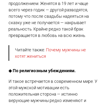
продолжением. Женятся в 19 лет и чаще
всего через годик — другой разводятся,
потому что после свадьбы надеяться на
сказку уже не получается — накрывает
реальность. Крайне редко такой брак
превращается в любовь на всю жизнь.
Читайте также:
Почему мужчины не
хотят жениться
◈ По религиозным убеждениям.
И такое встречается в современном мире. У
этой мужской мотивации есть
положительная сторона — истинно
верующие мужчины редко изменяют и