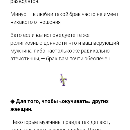
разводятся.
Минус — к любви такой брак часто не имеет
никакого отношения.
Зато если вы исповедуете те же
религиозные ценности, что и ваш верующий
мужчина, либо настолько же радикально
атеистичны, — брак вам почти обеспечен.
◈ Для того, чтобы «окучивать» других
женщин.
Некоторые мужчины правда так делают,
ведь для них это очень удобно. Дома —