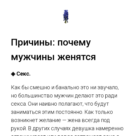
Причины: почему
мужчины женятся
◈ Секс.
Как бы смешно и банально это ни звучало,
но большинство мужчин делают это ради
секса. Они наивно полагают, что будут
заниматься этим постоянно. Как только
возникнет желание — жена всегда под
рукой. В других случаях девушка намеренно