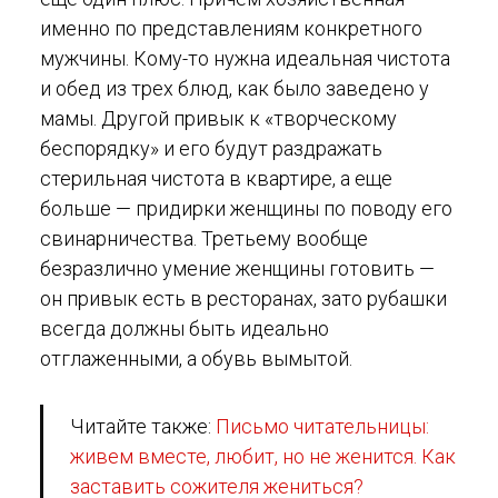
именно по представлениям конкретного
мужчины. Кому-то нужна идеальная чистота
и обед из трех блюд, как было заведено у
мамы. Другой привык к «творческому
беспорядку» и его будут раздражать
стерильная чистота в квартире, а еще
больше — придирки женщины по поводу его
свинарничества. Третьему вообще
безразлично умение женщины готовить —
он привык есть в ресторанах, зато рубашки
всегда должны быть идеально
отглаженными, а обувь вымытой.
Читайте также:
Письмо читательницы:
живем вместе, любит, но не женится. Как
заставить сожителя жениться?