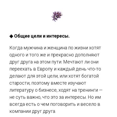
◈ Общие цели и интересы.
Когда мужчина и женщина по жизни хотят
одного и того же и прекрасно дополняют
друг друга на этом пути. Мечтают ли они
переехать в Европу и каждый день что-то
делают для этой цели, или хотят богатой
старости, поэтому вместе изучают
литературу о бизнесе, ходят на тренинги —
не суть важно, что это за интересы. Но им
всегда есть о чем поговорить и весело в
компании друг друга.