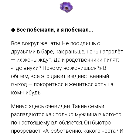
◈ Все побежали, и я побежал...
Все вокруг женаты. Не посидишь с
друзьями в баре, как раньше, ночь напролёт
— их жёны ждут. Да и родственники пилят:
«Где внуки? Почему не женишься?» В
общем, всё это давит и единственный
выход — покориться и жениться хоть на
ком-нибудь.
Минус здесь очевиден. Такие семьи
распадаются как только мужчина в кого-то
по-настоящему влюбляется. Он быстро
прозревает: «А, собственно, какого чёрта? И