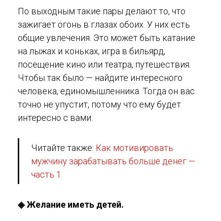
По выходным такие пары делают то, что
зажигает огонь в глазах обоих. У них есть
общие увлечения. Это может быть катание
на лыжах и коньках, игра в бильярд,
посещение кино или театра, путешествия.
Чтобы так было — найдите интересного
человека, единомышленника. Тогда он вас
точно не упустит, потому что ему будет
интересно с вами.
Читайте также:
Как мотивировать
мужчину зарабатывать больше денег —
часть 1
◈ Желание иметь детей.