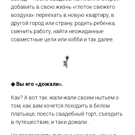
добавить в свою жизнь «глоток свежего
воздуха»: переехать в новую квартиру, в
другой город или страну, родить ребенка,
сменить работу, найти неожиданные
совместные цели или хобби и так далее.
◈ Вы его «дожали».
Как? А вот так: жали-жали своим нытьём о
том, как вам хочется походить в белом
платьице, поесть свадебный торт, съездить
в путешествие, и таки дожали...