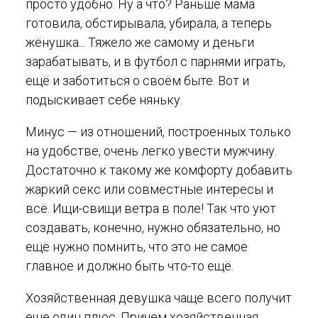
просто удобно. Ну а что? Раньше мама
готовила, обстирывала, убирала, а теперь
жёнушка... Тяжело же самому и деньги
зарабатывать, и в футбол с парнями играть,
ещё и заботиться о своём быте. Вот и
подыскивает себе няньку.
Минус — из отношений, построенных только
на удобстве, очень легко увести мужчину.
Достаточно к такому же комфорту добавить
жаркий секс или совместные интересы и
всё. Ищи-свищи ветра в поле! Так что уют
создавать, конечно, нужно обязательно, но
ещё нужно помнить, что это не самое
главное и должно быть что-то ещё.
Хозяйственная девушка чаще всего получит
еще один плюс. Причем хозяйственная