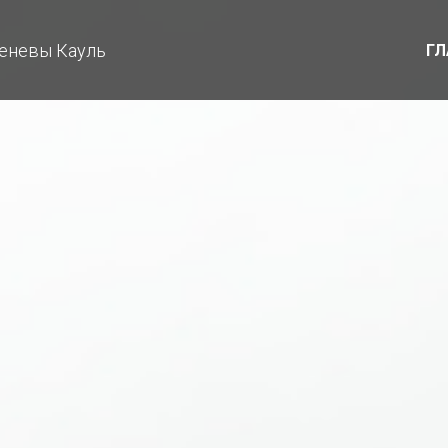
еневы Кауль
ГЛ