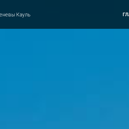
еневы Кауль
ГЛ