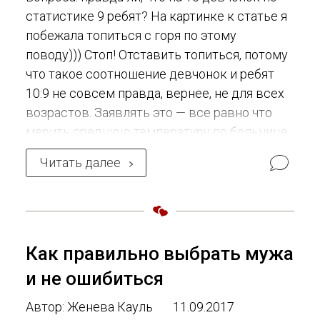
статистике 9 ребят? На картинке к статье я
побежала топиться с горя по этому
поводу))) Стоп! Отставить топиться, потому
что такое соотношение девчонок и ребят
10:9 не совсем правда, вернее, не для всех
возрастов. Заявлять это — все равно что
мерить среднюю температуру по больнице.
Кто-то уже испустил дух и остыл до
Читать далее
комнатной температуры 20 градусов, у кого-
то грипп и 42, но в среднем если сложить
все температуры и разделить на
Как правильно выбрать мужа
и не ошибиться
Автор: Женева Кауль
11.09.2017