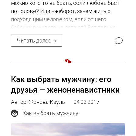
можно кого-то выбрать, если любовь бьет
по голове? Или наоборот, зачем жить с
подходящим человеком, если от него
бабочки в животе не летают? Вот только
влечение и страсть — это одно, а крепкую
Читать далее
семью создавать — совсем другое.
Человек может подходить только для
первого, но никак не для второго, и
наоборот. Через
Как выбрать мужчину: его
друзья — женоненавистники
Автор: Женева Кауль
04.03.2017
Как выбрать мужчину